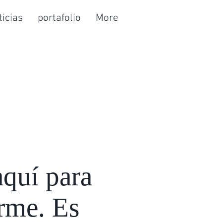
ticias
portafolio
More
aquí para
arme. Es