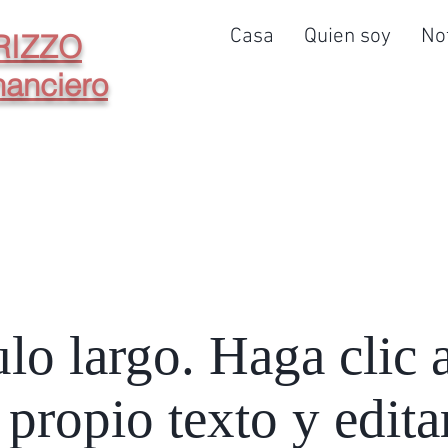
Casa
Quien soy
No
RIZZO
nanciero
ulo largo. Haga clic 
 propio texto y edit