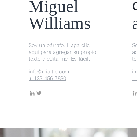
Miguel
Williams
Soy un párrafo. Haga clic
So
aquí para agregar su propio
a
texto y editarme. Es fácil.
te
info@misitio.com
i
+ 123-456-7890
+