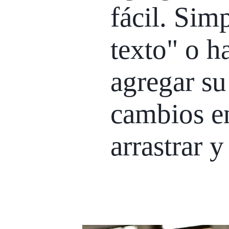
fácil. Sim
texto" o h
agregar su
cambios en
arrastrar y