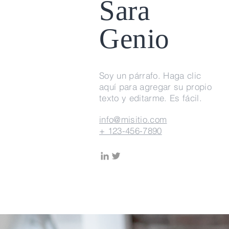
Sara
Genio
Soy un párrafo. Haga clic
aquí para agregar su propio
texto y editarme. Es fácil.
info@misitio.com
+ 123-456-7890