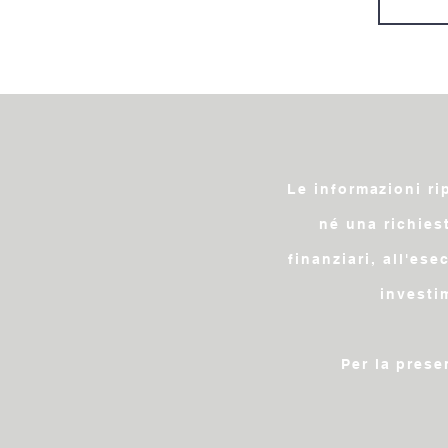
Le informazioni ri
né una richies
finanziari, all'es
investi
Per la prese