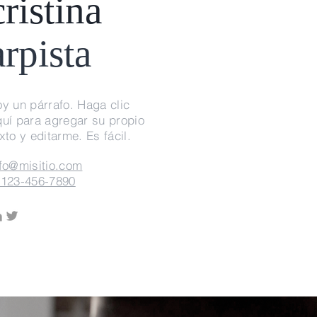
cristina
arpista
y un párrafo. Haga clic
quí para agregar su propio
xto y editarme. Es fácil.
nfo@misitio.com
 123-456-7890