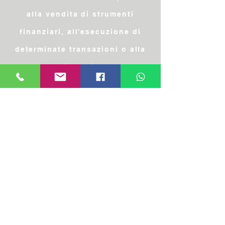
alla vendita di strumenti
finanziari, all'esecuzione di
determinate transazioni o alla
conclusione di un'altra
operazione di investimento.
Queste informazioni hanno
carattere unicamente
illustrativo.
Per la presentazione di
eventuali reclami è possibile
scrivere al seguente indirizzo: