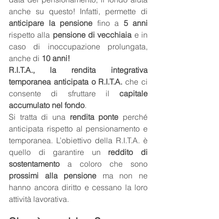
anche su questo! Infatti, permette di 
anticipare la pensione
 fino a 
5 anni
rispetto alla 
pensione di vecchiaia 
e in 
caso di inoccupazione prolungata, 
anche di
 10 anni!
R.I.T.A., la rendita integrativa 
temporanea anticipata o R.I.T.A.
 che ci 
consente di sfruttare il 
capitale 
accumulato nel fondo
. 
Si tratta di una 
rendita ponte 
perché 
anticipata rispetto al pensionamento e 
temporanea. L’obiettivo della R.I.T.A. è 
quello di garantire un 
reddito di 
sostentamento 
a coloro che sono 
prossimi alla pensione
 ma non ne 
hanno ancora diritto e cessano la loro 
attività lavorativa.