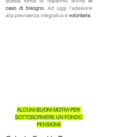
questa forma di risparmio anche 
in 
caso di bisogno
. Ad oggi l’adesione 
alla previdenza integrativa è 
volontaria
. 
ALCUNI BUONI MOTIVI PER 
SOTTOSCRIVERE UN FONDO 
PENSIONE