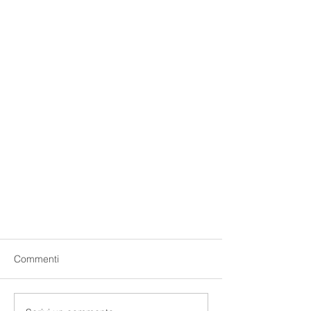
Commenti
Fondi Pensione