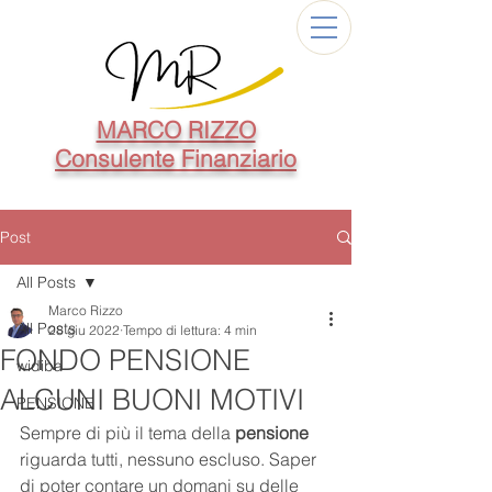
MARCO RIZZO
Consulente Finanziario
Post
All Posts
Marco Rizzo
All Posts
28 giu 2022
Tempo di lettura: 4 min
FONDO PENSIONE
widiba
ALCUNI BUONI MOTIVI
PENSIONE
Sempre di più il tema della 
pensione
riguarda tutti, nessuno escluso. Saper 
di poter contare un domani su delle 